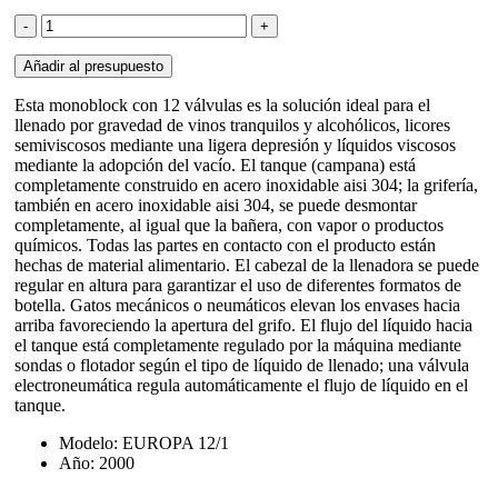
Monoblock
por
gravedad
Añadir al presupuesto
para
líquido
Esta monoblock con 12 válvulas es la solución ideal para el
Revinsa
llenado por gravedad de vinos tranquilos y alcohólicos, licores
cantidad
semiviscosos mediante una ligera depresión y líquidos viscosos
mediante la adopción del vacío. El tanque (campana) está
completamente construido en acero inoxidable aisi 304; la grifería,
también en acero inoxidable aisi 304, se puede desmontar
completamente, al igual que la bañera, con vapor o productos
químicos. Todas las partes en contacto con el producto están
hechas de material alimentario. El cabezal de la llenadora se puede
regular en altura para garantizar el uso de diferentes formatos de
botella. Gatos mecánicos o neumáticos elevan los envases hacia
arriba favoreciendo la apertura del grifo. El flujo del líquido hacia
el tanque está completamente regulado por la máquina mediante
sondas o flotador según el tipo de líquido de llenado; una válvula
electroneumática regula automáticamente el flujo de líquido en el
tanque.
Modelo: EUROPA 12/1
Año: 2000