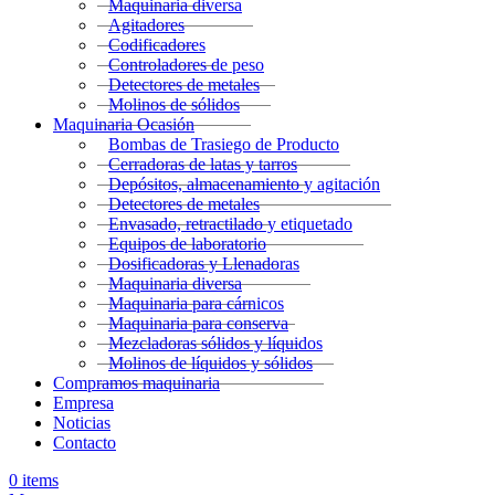
Maquinaria diversa
Agitadores
Codificadores
Controladores de peso
Detectores de metales
Molinos de sólidos
Maquinaria Ocasión
Bombas de Trasiego de Producto
Cerradoras de latas y tarros
Depósitos, almacenamiento y agitación
Detectores de metales
Envasado, retractilado y etiquetado
Equipos de laboratorio
Dosificadoras y Llenadoras
Maquinaria diversa
Maquinaria para cárnicos
Maquinaria para conserva
Mezcladoras sólidos y líquidos
Molinos de líquidos y sólidos
Compramos maquinaria
Empresa
Noticias
Contacto
0
items