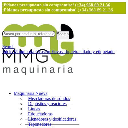
¡Pídanos presupuesto sin compromiso!
(+34) 968 69 21 36
¡Pídanos presupuesto sin compromiso!
(+34) 968 69 21 36
Search
Search
Inicio
Maquinaria Ocasión
Envasado, retractilado y etiquetado
Maquinaria Nueva
Mezcladoras de sólidos
Depósitos y reactores
Líneas
Etiquetadoras
Llenadoras y dosificadoras
Taponadoras