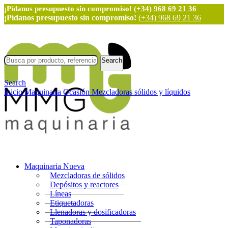
¡Pídanos presupuesto sin compromiso!
(+34) 968 69 21 36
¡Pídanos presupuesto sin compromiso!
(+34) 968 69 21 36
Search
Search
Inicio
Maquinaria Ocasión
Mezcladoras sólidos y líquidos
Maquinaria Nueva
Mezcladoras de sólidos
Depósitos y reactores
Líneas
Etiquetadoras
Llenadoras y dosificadoras
Taponadoras