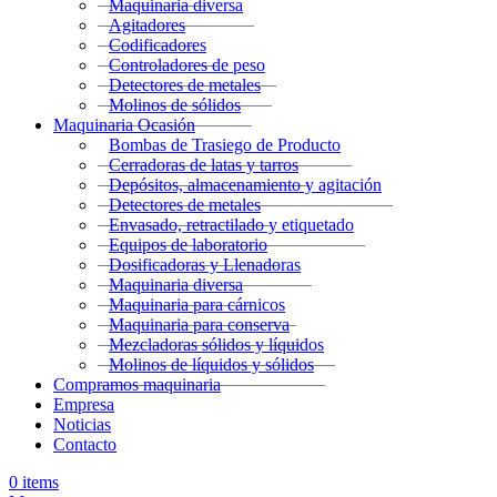
Maquinaria diversa
Agitadores
Codificadores
Controladores de peso
Detectores de metales
Molinos de sólidos
Maquinaria Ocasión
Bombas de Trasiego de Producto
Cerradoras de latas y tarros
Depósitos, almacenamiento y agitación
Detectores de metales
Envasado, retractilado y etiquetado
Equipos de laboratorio
Dosificadoras y Llenadoras
Maquinaria diversa
Maquinaria para cárnicos
Maquinaria para conserva
Mezcladoras sólidos y líquidos
Molinos de líquidos y sólidos
Compramos maquinaria
Empresa
Noticias
Contacto
0
items