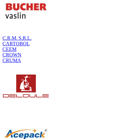
C.R.M. S.R.L.
CARTOBOL
CEEM
CROWN
CRUMA