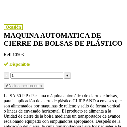
Ocasión
MAQUINA AUTOMATICA DE
CIERRE DE BOLSAS DE PLÁSTICO
Ref: 10503
Disponible
Maquina
automatica
de
Añadir al presupuesto
cierre
de
La SA 50 P P / P es una máquina automática de cierre de bolsas,
bolsas
para la aplicación de cierre de plástico CLIPBAND a envases que
de
son alimentados por máquinas de relleno y sello de forma vertical
plástico
o líneas de envasado horizontal. El producto se alimenta a la
cantidad
Unidad de cierre de la bolsa mediante un transportador de avance
escalonado equipado con empujadores apropiados. Después de la
aplicación del cierre, la cinta transportadora lleva los paquetes a la