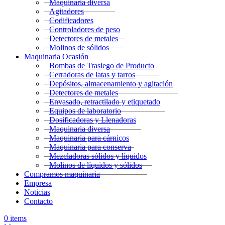
Maquinaria diversa
Agitadores
Codificadores
Controladores de peso
Detectores de metales
Molinos de sólidos
Maquinaria Ocasión
Bombas de Trasiego de Producto
Cerradoras de latas y tarros
Depósitos, almacenamiento y agitación
Detectores de metales
Envasado, retractilado y etiquetado
Equipos de laboratorio
Dosificadoras y Llenadoras
Maquinaria diversa
Maquinaria para cárnicos
Maquinaria para conserva
Mezcladoras sólidos y líquidos
Molinos de líquidos y sólidos
Compramos maquinaria
Empresa
Noticias
Contacto
0
items