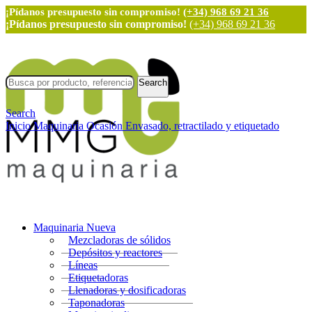
¡Pídanos presupuesto sin compromiso!
(+34) 968 69 21 36
¡Pídanos presupuesto sin compromiso!
(+34) 968 69 21 36
Search
Search
Inicio
Maquinaria Ocasión
Envasado, retractilado y etiquetado
Maquinaria Nueva
Mezcladoras de sólidos
Depósitos y reactores
Líneas
Etiquetadoras
Llenadoras y dosificadoras
Taponadoras