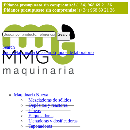
¡Pídanos presupuesto sin compromiso!
(+34) 968 69 21 36
¡Pídanos presupuesto sin compromiso!
(+34) 968 69 21 36
Search
Search
Inicio
Maquinaria Ocasión
Equipos de laboratorio
Maquinaria Nueva
Mezcladoras de sólidos
Depósitos y reactores
Líneas
Etiquetadoras
Llenadoras y dosificadoras
Taponadoras