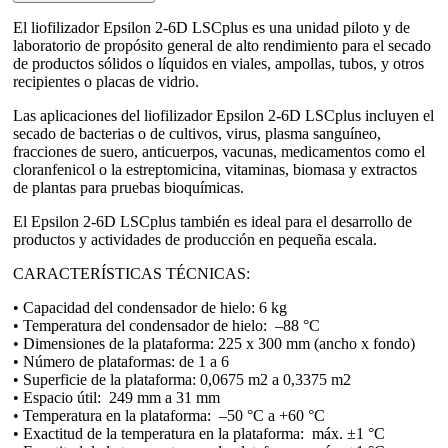
EPSILON
2-
El liofilizador Epsilon 2-6D LSCplus es una unidad piloto y de
6
laboratorio de propósito general de alto rendimiento para el secado
LSCPLUS
de productos sólidos o líquidos en viales, ampollas, tubos, y otros
cantidad
recipientes o placas de vidrio.
Las aplicaciones del liofilizador Epsilon 2-6D LSCplus incluyen el
secado de bacterias o de cultivos, virus, plasma sanguíneo,
fracciones de suero, anticuerpos, vacunas, medicamentos como el
cloranfenicol o la estreptomicina, vitaminas, biomasa y extractos
de plantas para pruebas bioquímicas.
El Epsilon 2-6D LSCplus también es ideal para el desarrollo de
productos y actividades de producción en pequeña escala.
CARACTERÍSTICAS TÉCNICAS:
• Capacidad del condensador de hielo: 6 kg
• Temperatura del condensador de hielo: –88 °C
• Dimensiones de la plataforma: 225 x 300 mm (ancho x fondo)
• Número de plataformas: de 1 a 6
• Superficie de la plataforma: 0,0675 m2 a 0,3375 m2
• Espacio útil: 249 mm a 31 mm
• Temperatura en la plataforma: –50 °C a +60 °C
• Exactitud de la temperatura en la plataforma: máx. ±1 °C