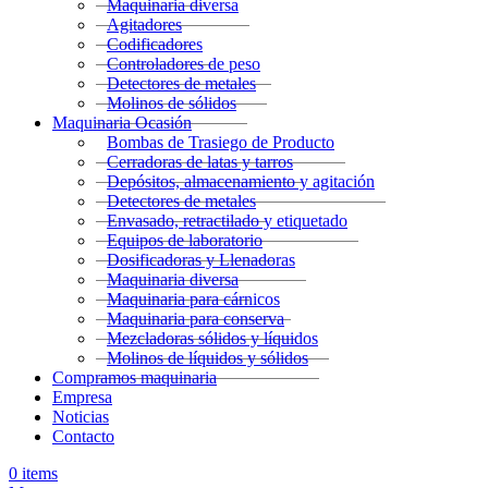
Maquinaria diversa
Agitadores
Codificadores
Controladores de peso
Detectores de metales
Molinos de sólidos
Maquinaria Ocasión
Bombas de Trasiego de Producto
Cerradoras de latas y tarros
Depósitos, almacenamiento y agitación
Detectores de metales
Envasado, retractilado y etiquetado
Equipos de laboratorio
Dosificadoras y Llenadoras
Maquinaria diversa
Maquinaria para cárnicos
Maquinaria para conserva
Mezcladoras sólidos y líquidos
Molinos de líquidos y sólidos
Compramos maquinaria
Empresa
Noticias
Contacto
0
items