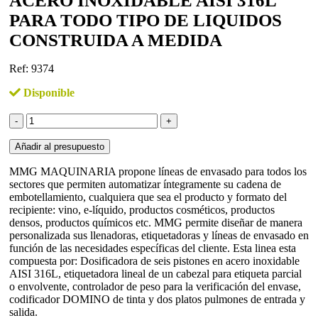
ACERO INOXIDABLE AISI 316L
PARA TODO TIPO DE LIQUIDOS
CONSTRUIDA A MEDIDA
Ref: 9374
Disponible
Linea
de
envasado
Añadir al presupuesto
lineal
en
MMG MAQUINARIA propone líneas de envasado para todos los
acero
sectores que permiten automatizar íntegramente su cadena de
inoxidable
embotellamiento, cualquiera que sea el producto y formato del
AISI
recipiente: vino, e-líquido, productos cosméticos, productos
316L
densos, productos químicos etc. MMG permite diseñar de manera
para
personalizada sus llenadoras, etiquetadoras y líneas de envasado en
todo
función de las necesidades específicas del cliente. Esta linea esta
tipo
compuesta por: Dosificadora de seis pistones en acero inoxidable
de
AISI 316L, etiquetadora lineal de un cabezal para etiqueta parcial
liquidos
o envolvente, controlador de peso para la verificación del envase,
construida
codificador DOMINO de tinta y dos platos pulmones de entrada y
a
salida.