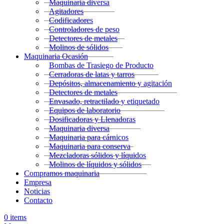
Maquinaria diversa
Agitadores
Codificadores
Controladores de peso
Detectores de metales
Molinos de sólidos
Maquinaria Ocasión
Bombas de Trasiego de Producto
Cerradoras de latas y tarros
Depósitos, almacenamiento y agitación
Detectores de metales
Envasado, retractilado y etiquetado
Equipos de laboratorio
Dosificadoras y Llenadoras
Maquinaria diversa
Maquinaria para cárnicos
Maquinaria para conserva
Mezcladoras sólidos y líquidos
Molinos de líquidos y sólidos
Compramos maquinaria
Empresa
Noticias
Contacto
0
items