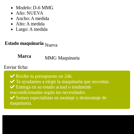
medida
cantidad
Modelo: D-6 MMG
Año: NUEVA
Ancho: A medida
Alto: A medida
Largo: A medida
Estado maquinaria
Nueva
Marca
MMG Maquinaria
Enviar ficha:
Recibe tu presupuesto en 24h.
Te ayudamos a elegir la maquinaria que necesitas.
Entrega en su estado actual o totalmente
reacondicionadas según tus necesidades.
Somos especialistas en montaje y desmontaje de
maquinaria.