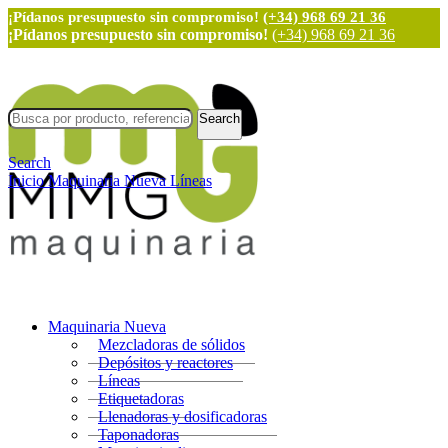
¡Pídanos presupuesto sin compromiso!
(+34) 968 69 21 36
¡Pídanos presupuesto sin compromiso!
(+34) 968 69 21 36
Search
Search
Inicio
Maquinaria Nueva
Líneas
Maquinaria Nueva
Mezcladoras de sólidos
Depósitos y reactores
Líneas
Etiquetadoras
Llenadoras y dosificadoras
Taponadoras