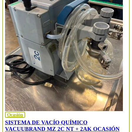
Ocasión
SISTEMA DE VACÍO QUÍMICO
VACUUBRAND MZ 2C NT + 2AK OCASIÓN