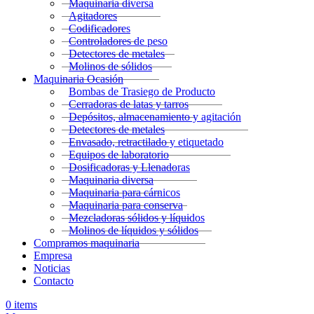
Maquinaria diversa
Agitadores
Codificadores
Controladores de peso
Detectores de metales
Molinos de sólidos
Maquinaria Ocasión
Bombas de Trasiego de Producto
Cerradoras de latas y tarros
Depósitos, almacenamiento y agitación
Detectores de metales
Envasado, retractilado y etiquetado
Equipos de laboratorio
Dosificadoras y Llenadoras
Maquinaria diversa
Maquinaria para cárnicos
Maquinaria para conserva
Mezcladoras sólidos y líquidos
Molinos de líquidos y sólidos
Compramos maquinaria
Empresa
Noticias
Contacto
0
items