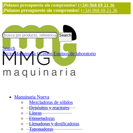
¡Pídanos presupuesto sin compromiso!
(+34) 968 69 21 36
¡Pídanos presupuesto sin compromiso!
(+34) 968 69 21 36
Search
Search
Inicio
Maquinaria Ocasión
Equipos de laboratorio
Maquinaria Nueva
Mezcladoras de sólidos
Depósitos y reactores
Líneas
Etiquetadoras
Llenadoras y dosificadoras
Taponadoras