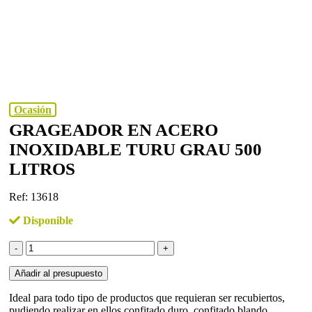
Ocasión
GRAGEADOR EN ACERO
INOXIDABLE TURU GRAU 500
LITROS
Ref: 13618
Disponible
Grageador
en
acero
Añadir al presupuesto
inoxidable
TURU
Ideal para todo tipo de productos que requieran ser recubiertos,
GRAU
pudiendo realizar en ellos confitado duro, confitado blando,