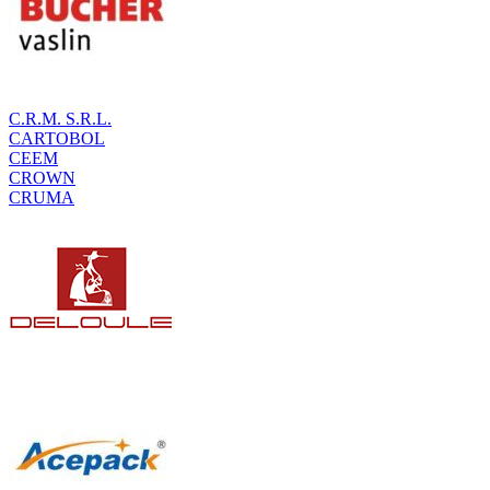
C.R.M. S.R.L.
CARTOBOL
CEEM
CROWN
CRUMA