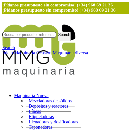
¡Pídanos presupuesto sin compromiso!
(+34) 968 69 21 36
¡Pídanos presupuesto sin compromiso!
(+34) 968 69 21 36
Search
Search
Inicio
Maquinaria Ocasión
Maquinaria diversa
Maquinaria Nueva
Mezcladoras de sólidos
Depósitos y reactores
Líneas
Etiquetadoras
Llenadoras y dosificadoras
Taponadoras