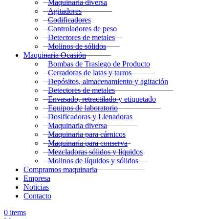
Maquinaria diversa
Agitadores
Codificadores
Controladores de peso
Detectores de metales
Molinos de sólidos
Maquinaria Ocasión
Bombas de Trasiego de Producto
Cerradoras de latas y tarros
Depósitos, almacenamiento y agitación
Detectores de metales
Envasado, retractilado y etiquetado
Equipos de laboratorio
Dosificadoras y Llenadoras
Maquinaria diversa
Maquinaria para cárnicos
Maquinaria para conserva
Mezcladoras sólidos y líquidos
Molinos de líquidos y sólidos
Compramos maquinaria
Empresa
Noticias
Contacto
0
items