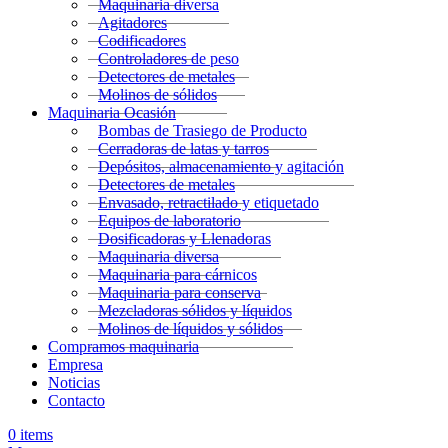
Maquinaria diversa
Agitadores
Codificadores
Controladores de peso
Detectores de metales
Molinos de sólidos
Maquinaria Ocasión
Bombas de Trasiego de Producto
Cerradoras de latas y tarros
Depósitos, almacenamiento y agitación
Detectores de metales
Envasado, retractilado y etiquetado
Equipos de laboratorio
Dosificadoras y Llenadoras
Maquinaria diversa
Maquinaria para cárnicos
Maquinaria para conserva
Mezcladoras sólidos y líquidos
Molinos de líquidos y sólidos
Compramos maquinaria
Empresa
Noticias
Contacto
0
items