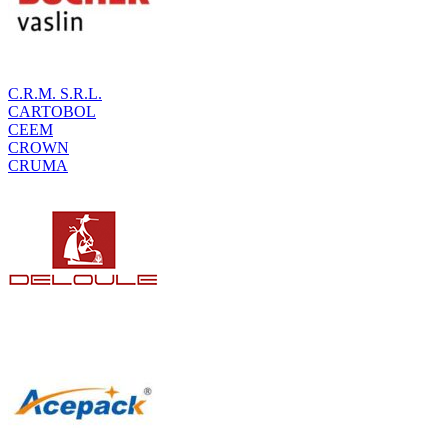
C.R.M. S.R.L.
CARTOBOL
CEEM
CROWN
CRUMA