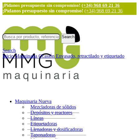
¡Pídanos presupuesto sin compromiso!
(+34) 968 69 21 36
¡Pídanos presupuesto sin compromiso!
(+34) 968 69 21 36
Search
Search
Inicio
Maquinaria Ocasión
Envasado, retractilado y etiquetado
Maquinaria Nueva
Mezcladoras de sólidos
Depósitos y reactores
Líneas
Etiquetadoras
Llenadoras y dosificadoras
Taponadoras