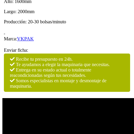
Alto: 1600mm
Largo: 2000mm
Producción: 20-30 bolsas/minuto
Marca:
VKPAK
Enviar ficha:
Recibe tu presupuesto en 24h.
Te ayudamos a elegir la maquinaria que necesitas.
Entrega en su estado actual o totalmente
reacondicionadas según tus necesidades.
Somos especialistas en montaje y desmontaje de
maquinaria.