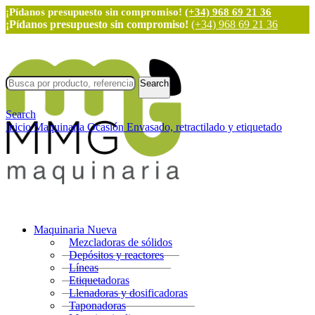
¡Pídanos presupuesto sin compromiso!
(+34) 968 69 21 36
¡Pídanos presupuesto sin compromiso!
(+34) 968 69 21 36
Search
Search
Inicio
Maquinaria Ocasión
Envasado, retractilado y etiquetado
Maquinaria Nueva
Mezcladoras de sólidos
Depósitos y reactores
Líneas
Etiquetadoras
Llenadoras y dosificadoras
Taponadoras