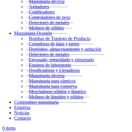
Maquinaria diversa
Agitadores
Codificadores
Controladores de peso
Detectores de metales
Molinos de sólidos
Maquinaria Ocasión
Bombas de Trasiego de Producto
Cerradoras de latas y tarros
Depósitos, almacenamiento y agitación
Detectores de metales
Envasado, retractilado y etiquetado
Equipos de laboratorio
Dosificadoras y Llenadoras
Maquinaria diversa
Maquinaria para cárnicos
Maquinaria para conserva
Mezcladoras sólidos y líquidos
Molinos de líquidos y sólidos
Compramos maquinaria
Empresa
Noticias
Contacto
0
items