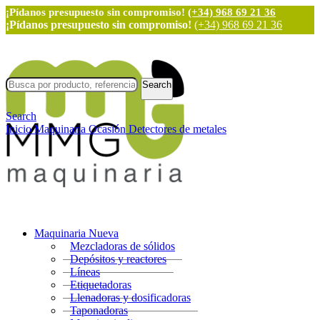
¡Pídanos presupuesto sin compromiso!
(+34) 968 69 21 36
¡Pídanos presupuesto sin compromiso!
(+34) 968 69 21 36
Search
Search
Inicio
Maquinaria Ocasión
Detectores de metales
Maquinaria Nueva
Mezcladoras de sólidos
Depósitos y reactores
Líneas
Etiquetadoras
Llenadoras y dosificadoras
Taponadoras