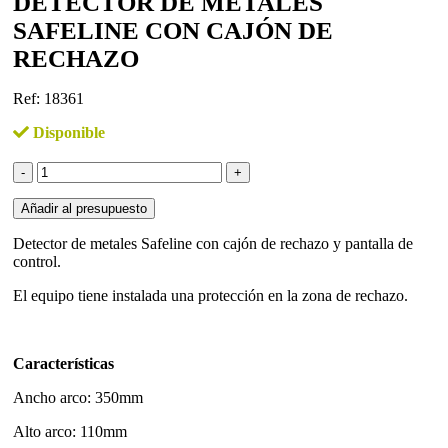
DETECTOR DE METALES
SAFELINE CON CAJÓN DE
RECHAZO
Ref: 18361
Disponible
DETECTOR
DE
METALES
Añadir al presupuesto
SAFELINE
CON
Detector de metales Safeline con cajón de rechazo y pantalla de
CAJÓN
control.
DE
El equipo tiene instalada una protección en la zona de rechazo.
RECHAZO
cantidad
Características
Ancho arco: 350mm
Alto arco: 110mm