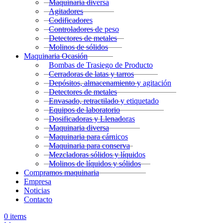
Maquinaria diversa
Agitadores
Codificadores
Controladores de peso
Detectores de metales
Molinos de sólidos
Maquinaria Ocasión
Bombas de Trasiego de Producto
Cerradoras de latas y tarros
Depósitos, almacenamiento y agitación
Detectores de metales
Envasado, retractilado y etiquetado
Equipos de laboratorio
Dosificadoras y Llenadoras
Maquinaria diversa
Maquinaria para cárnicos
Maquinaria para conserva
Mezcladoras sólidos y líquidos
Molinos de líquidos y sólidos
Compramos maquinaria
Empresa
Noticias
Contacto
0
items