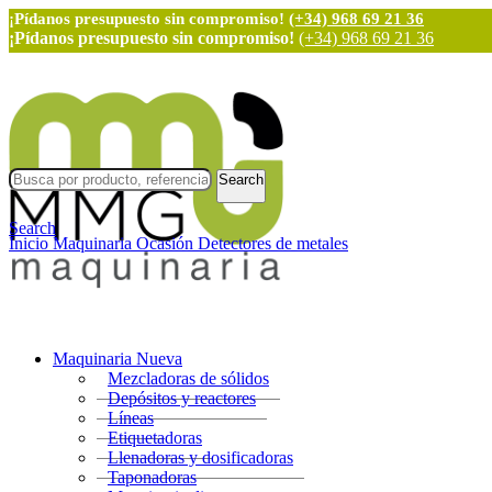
¡Pídanos presupuesto sin compromiso!
(+34) 968 69 21 36
¡Pídanos presupuesto sin compromiso!
(+34) 968 69 21 36
Search
Search
Inicio
Maquinaria Ocasión
Detectores de metales
Maquinaria Nueva
Mezcladoras de sólidos
Depósitos y reactores
Líneas
Etiquetadoras
Llenadoras y dosificadoras
Taponadoras