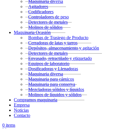
Maquinaria diversa
Agitadores
Codificadores
Controladores de peso
Detectores de metales
Molinos de sólidos
Maquinaria Ocasión
Bombas de Trasiego de Producto
Cerradoras de latas y tarros
Depósitos, almacenamiento y agitación
Detectores de metales
Envasado, retractilado y etiquetado
Equipos de laboratorio
Dosificadoras y Llenadoras
Maquinaria diversa
Maquinaria para cárnicos
Maquinaria para conserva
Mezcladoras sólidos y líquidos
Molinos de líquidos y sólidos
Compramos maquinaria
Empresa
Noticias
Contacto
0
items