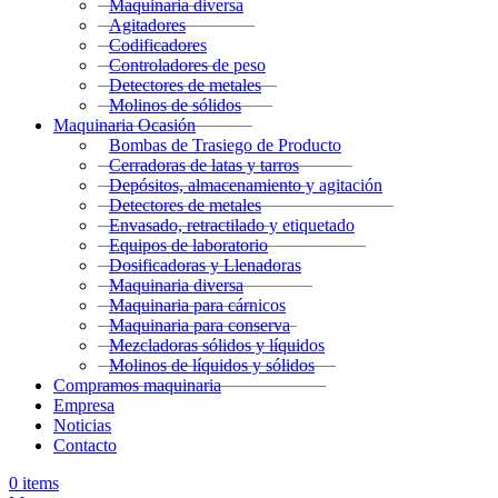
Maquinaria diversa
Agitadores
Codificadores
Controladores de peso
Detectores de metales
Molinos de sólidos
Maquinaria Ocasión
Bombas de Trasiego de Producto
Cerradoras de latas y tarros
Depósitos, almacenamiento y agitación
Detectores de metales
Envasado, retractilado y etiquetado
Equipos de laboratorio
Dosificadoras y Llenadoras
Maquinaria diversa
Maquinaria para cárnicos
Maquinaria para conserva
Mezcladoras sólidos y líquidos
Molinos de líquidos y sólidos
Compramos maquinaria
Empresa
Noticias
Contacto
0
items