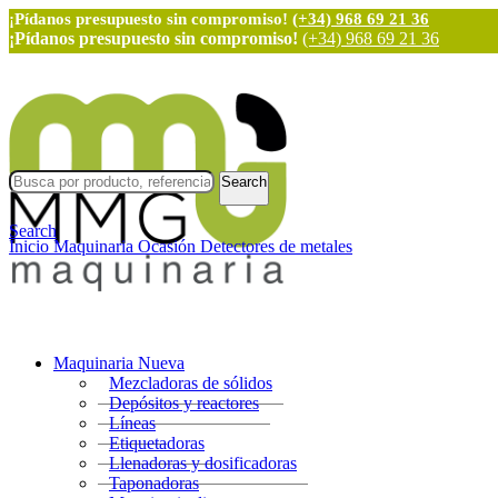
¡Pídanos presupuesto sin compromiso!
(+34) 968 69 21 36
¡Pídanos presupuesto sin compromiso!
(+34) 968 69 21 36
Search
Search
Inicio
Maquinaria Ocasión
Detectores de metales
Maquinaria Nueva
Mezcladoras de sólidos
Depósitos y reactores
Líneas
Etiquetadoras
Llenadoras y dosificadoras
Taponadoras