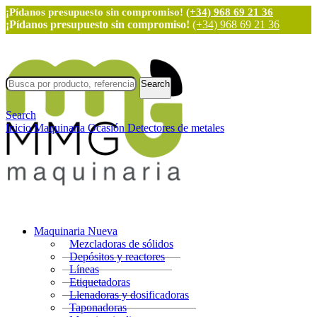
¡Pídanos presupuesto sin compromiso!
(+34) 968 69 21 36
¡Pídanos presupuesto sin compromiso!
(+34) 968 69 21 36
Search
Search
Inicio
Maquinaria Ocasión
Detectores de metales
Maquinaria Nueva
Mezcladoras de sólidos
Depósitos y reactores
Líneas
Etiquetadoras
Llenadoras y dosificadoras
Taponadoras