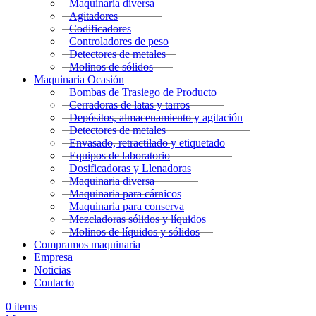
Maquinaria diversa
Agitadores
Codificadores
Controladores de peso
Detectores de metales
Molinos de sólidos
Maquinaria Ocasión
Bombas de Trasiego de Producto
Cerradoras de latas y tarros
Depósitos, almacenamiento y agitación
Detectores de metales
Envasado, retractilado y etiquetado
Equipos de laboratorio
Dosificadoras y Llenadoras
Maquinaria diversa
Maquinaria para cárnicos
Maquinaria para conserva
Mezcladoras sólidos y líquidos
Molinos de líquidos y sólidos
Compramos maquinaria
Empresa
Noticias
Contacto
0
items