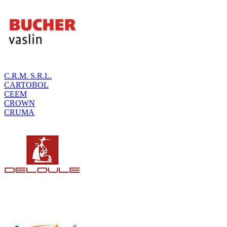
C.R.M. S.R.L.
CARTOBOL
CEEM
CROWN
CRUMA