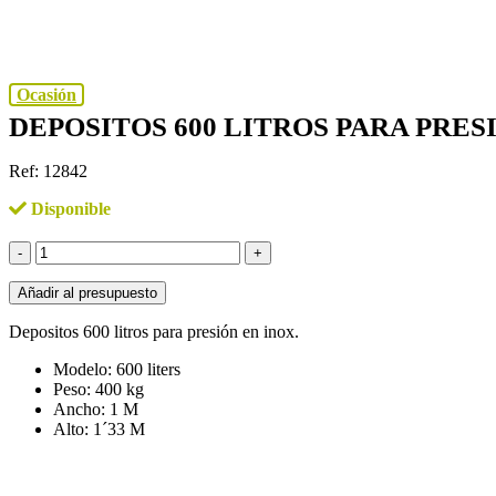
Ocasión
DEPOSITOS 600 LITROS PARA PRES
Ref: 12842
Disponible
Depositos
600
litros
Añadir al presupuesto
para
presion
Depositos 600 litros para presión en inox.
cantidad
Modelo: 600 liters
Peso: 400 kg
Ancho: 1 M
Alto: 1´33 M