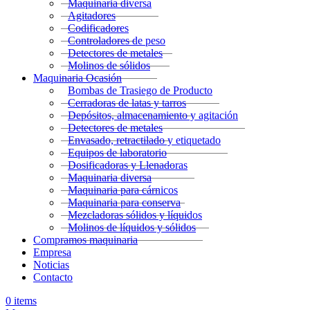
Maquinaria diversa
Agitadores
Codificadores
Controladores de peso
Detectores de metales
Molinos de sólidos
Maquinaria Ocasión
Bombas de Trasiego de Producto
Cerradoras de latas y tarros
Depósitos, almacenamiento y agitación
Detectores de metales
Envasado, retractilado y etiquetado
Equipos de laboratorio
Dosificadoras y Llenadoras
Maquinaria diversa
Maquinaria para cárnicos
Maquinaria para conserva
Mezcladoras sólidos y líquidos
Molinos de líquidos y sólidos
Compramos maquinaria
Empresa
Noticias
Contacto
0
items