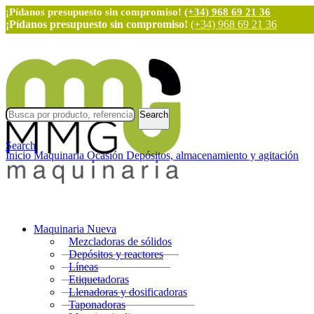
¡Pídanos presupuesto sin compromiso!
(+34) 968 69 21 36
¡Pídanos presupuesto sin compromiso!
(+34) 968 69 21 36
Search
Search
Inicio
Maquinaria Ocasión
Depósitos, almacenamiento y agitación
Maquinaria Nueva
Mezcladoras de sólidos
Depósitos y reactores
Líneas
Etiquetadoras
Llenadoras y dosificadoras
Taponadoras