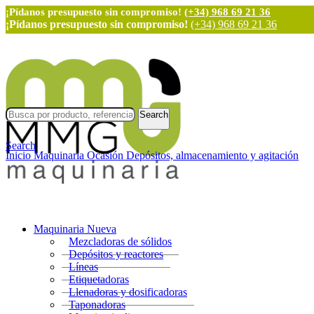
¡Pídanos presupuesto sin compromiso!
(+34) 968 69 21 36
¡Pídanos presupuesto sin compromiso!
(+34) 968 69 21 36
Search
Search
Inicio
Maquinaria Ocasión
Depósitos, almacenamiento y agitación
Maquinaria Nueva
Mezcladoras de sólidos
Depósitos y reactores
Líneas
Etiquetadoras
Llenadoras y dosificadoras
Taponadoras