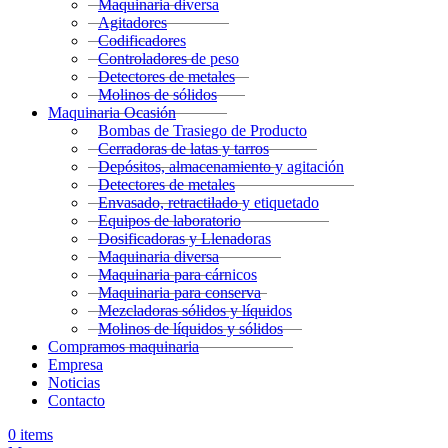
Maquinaria diversa
Agitadores
Codificadores
Controladores de peso
Detectores de metales
Molinos de sólidos
Maquinaria Ocasión
Bombas de Trasiego de Producto
Cerradoras de latas y tarros
Depósitos, almacenamiento y agitación
Detectores de metales
Envasado, retractilado y etiquetado
Equipos de laboratorio
Dosificadoras y Llenadoras
Maquinaria diversa
Maquinaria para cárnicos
Maquinaria para conserva
Mezcladoras sólidos y líquidos
Molinos de líquidos y sólidos
Compramos maquinaria
Empresa
Noticias
Contacto
0
items