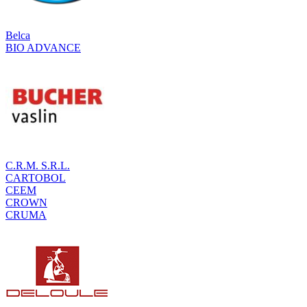
Belca
BIO ADVANCE
C.R.M. S.R.L.
CARTOBOL
CEEM
CROWN
CRUMA