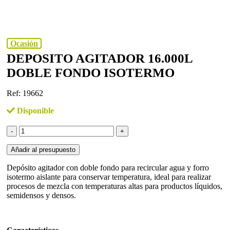
Ocasión
DEPOSITO AGITADOR 16.000L
DOBLE FONDO ISOTERMO
Ref: 19662
Disponible
DEPOSITO
AGITADOR
16.000L
Añadir al presupuesto
DOBLE
FONDO
Depósito agitador con doble fondo para recircular agua y forro
ISOTERMO
isotermo aislante para conservar temperatura, ideal para realizar
cantidad
procesos de mezcla con temperaturas altas para productos líquidos,
semidensos y densos.