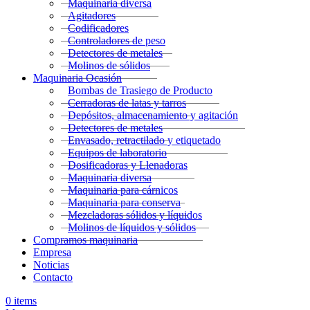
Maquinaria diversa
Agitadores
Codificadores
Controladores de peso
Detectores de metales
Molinos de sólidos
Maquinaria Ocasión
Bombas de Trasiego de Producto
Cerradoras de latas y tarros
Depósitos, almacenamiento y agitación
Detectores de metales
Envasado, retractilado y etiquetado
Equipos de laboratorio
Dosificadoras y Llenadoras
Maquinaria diversa
Maquinaria para cárnicos
Maquinaria para conserva
Mezcladoras sólidos y líquidos
Molinos de líquidos y sólidos
Compramos maquinaria
Empresa
Noticias
Contacto
0
items