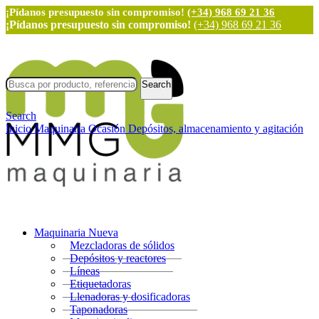
¡Pídanos presupuesto sin compromiso!
(+34) 968 69 21 36
¡Pídanos presupuesto sin compromiso!
(+34) 968 69 21 36
Search
Search
Inicio
Maquinaria Ocasión
Depósitos, almacenamiento y agitación
Maquinaria Nueva
Mezcladoras de sólidos
Depósitos y reactores
Líneas
Etiquetadoras
Llenadoras y dosificadoras
Taponadoras