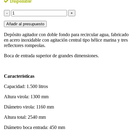
Disponible
DEPÓSITO
AGITADOR
1.500L
Añadir al presupuesto
DOBLE
FONDO
Depósito agitador con doble fondo para recircular agua, fabricado
BACHILLER
en acero inoxidable con agitación central tipo hélice marina y tres
cantidad
reflectores rompeolas.
Boca de entrada superior de grandes dimensiones.
Características
Capacidad: 1.500 litros
Altura virola: 1300 mm
Diámetro virola: 1160 mm
Altura total: 2540 mm
Diámetro boca entrada: 450 mm