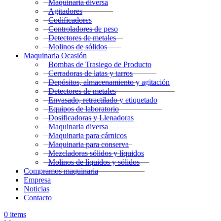
Maquinaria diversa
Agitadores
Codificadores
Controladores de peso
Detectores de metales
Molinos de sólidos
Maquinaria Ocasión
Bombas de Trasiego de Producto
Cerradoras de latas y tarros
Depósitos, almacenamiento y agitación
Detectores de metales
Envasado, retractilado y etiquetado
Equipos de laboratorio
Dosificadoras y Llenadoras
Maquinaria diversa
Maquinaria para cárnicos
Maquinaria para conserva
Mezcladoras sólidos y líquidos
Molinos de líquidos y sólidos
Compramos maquinaria
Empresa
Noticias
Contacto
0
items