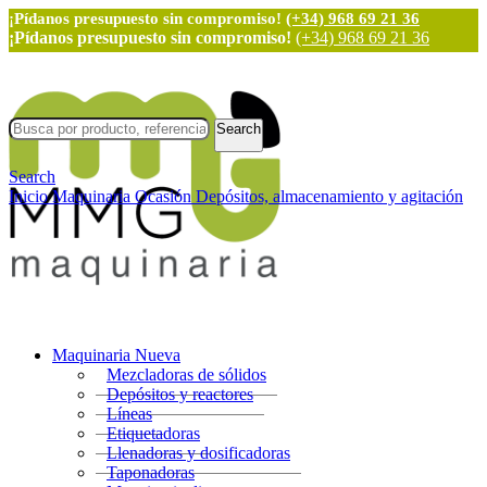
¡Pídanos presupuesto sin compromiso!
(+34) 968 69 21 36
¡Pídanos presupuesto sin compromiso!
(+34) 968 69 21 36
Search
Search
Inicio
Maquinaria Ocasión
Depósitos, almacenamiento y agitación
Maquinaria Nueva
Mezcladoras de sólidos
Depósitos y reactores
Líneas
Etiquetadoras
Llenadoras y dosificadoras
Taponadoras