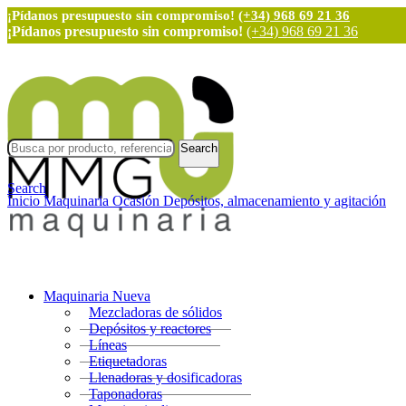
¡Pídanos presupuesto sin compromiso!
(+34) 968 69 21 36
¡Pídanos presupuesto sin compromiso!
(+34) 968 69 21 36
Search
Search
Inicio
Maquinaria Ocasión
Depósitos, almacenamiento y agitación
Maquinaria Nueva
Mezcladoras de sólidos
Depósitos y reactores
Líneas
Etiquetadoras
Llenadoras y dosificadoras
Taponadoras