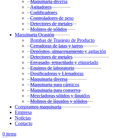
Maquinaria diversa
Agitadores
Codificadores
Controladores de peso
Detectores de metales
Molinos de sólidos
Maquinaria Ocasión
Bombas de Trasiego de Producto
Cerradoras de latas y tarros
Depósitos, almacenamiento y agitación
Detectores de metales
Envasado, retractilado y etiquetado
Equipos de laboratorio
Dosificadoras y Llenadoras
Maquinaria diversa
Maquinaria para cárnicos
Maquinaria para conserva
Mezcladoras sólidos y líquidos
Molinos de líquidos y sólidos
Compramos maquinaria
Empresa
Noticias
Contacto
0
items