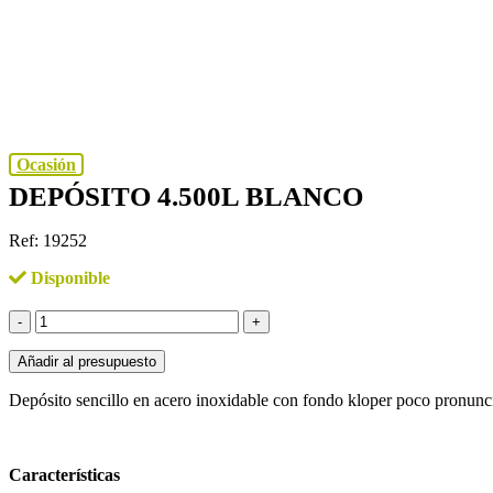
Ocasión
DEPÓSITO 4.500L BLANCO
Ref: 19252
Disponible
DEPÓSITO
4.500L
BLANCO
Añadir al presupuesto
cantidad
Depósito sencillo en acero inoxidable con fondo kloper poco pronunci
Características