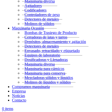
Maquinaria diversa
Agitadores
Codificadores
Controladores de peso
Detectores de metales
Molinos de sólidos
Maquinaria Ocasión
Bombas de Trasiego de Producto
Cerradoras de latas y tarros
Depósitos, almacenamiento y agitación
Detectores de metales
Envasado, retractilado y etiquetado
Equipos de laboratorio
Dosificadoras y Llenadoras
Maquinaria diversa
Maquinaria para cárnicos
Maquinaria para conserva
Mezcladoras sólidos y líquidos
Molinos de líquidos y sólidos
Compramos maquinaria
Empresa
Noticias
Contacto
0
items