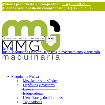
¡Pídanos presupuesto sin compromiso!
(+34) 968 69 21 36
¡Pídanos presupuesto sin compromiso!
(+34) 968 69 21 36
Search
Search
Inicio
Maquinaria Ocasión
Depósitos, almacenamiento y agitación
Maquinaria Nueva
Mezcladoras de sólidos
Depósitos y reactores
Líneas
Etiquetadoras
Llenadoras y dosificadoras
Taponadoras