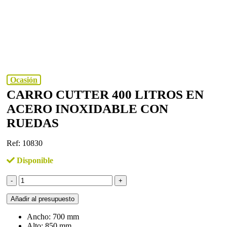
Ocasión
CARRO CUTTER 400 LITROS EN
ACERO INOXIDABLE CON
RUEDAS
Ref: 10830
Disponible
Carro
cutter
400
Añadir al presupuesto
litros
en
Ancho: 700 mm
acero
Alto: 850 mm