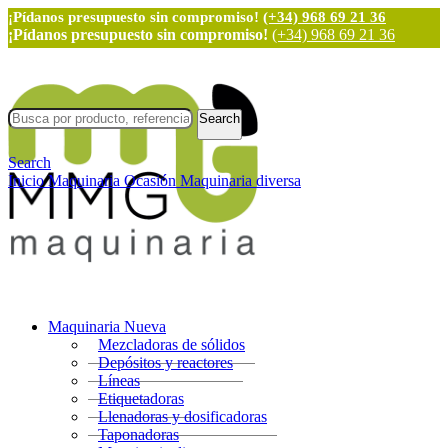
¡Pídanos presupuesto sin compromiso!
(+34) 968 69 21 36
¡Pídanos presupuesto sin compromiso!
(+34) 968 69 21 36
Search
Search
Inicio
Maquinaria Ocasión
Maquinaria diversa
Maquinaria Nueva
Mezcladoras de sólidos
Depósitos y reactores
Líneas
Etiquetadoras
Llenadoras y dosificadoras
Taponadoras