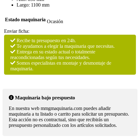
inoxidable
Largo: 1100 mm
con
ruedas
Estado maquinaria
cantidad
Ocasión
Enviar ficha:
Recibe tu presupuesto en 24h.
Te ayudamos a elegir la maquinaria que necesitas.
Entrega en su estado actual o totalmente
reacondicionadas según tus necesidades.
Somos especialistas en montaje y desmontaje de
maquinaria.
Maquinaria bajo prespuesto
En nuestra web mmgmaquinaria.com puedes añadir
maquinaria a tu listado o carrito para solicitar un presupuesto.
Esta acción no es contractual, sino que recibirás un
presupuesto personalizado con los artículos solicitados.