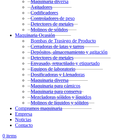
Maquinaria diversa
Agitadores
Codificadores
Controladores de peso
Detectores de metales
Molinos de sólidos
Maquinaria Ocasión
Bombas de Trasiego de Producto
Cerradoras de latas y tarros
Depósitos, almacenamiento y agitación
Detectores de metales
Envasado, retractilado y etiquetado
Equipos de laboratorio
Dosificadoras y Llenadoras
Maquinaria diversa
Maquinaria para cárnicos
Maquinaria para conserva
Mezcladoras sólidos y líquidos
Molinos de líquidos y sólidos
Compramos maquinaria
Empresa
Noticias
Contacto
0
items