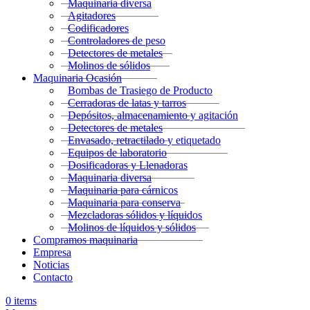
Maquinaria diversa
Agitadores
Codificadores
Controladores de peso
Detectores de metales
Molinos de sólidos
Maquinaria Ocasión
Bombas de Trasiego de Producto
Cerradoras de latas y tarros
Depósitos, almacenamiento y agitación
Detectores de metales
Envasado, retractilado y etiquetado
Equipos de laboratorio
Dosificadoras y Llenadoras
Maquinaria diversa
Maquinaria para cárnicos
Maquinaria para conserva
Mezcladoras sólidos y líquidos
Molinos de líquidos y sólidos
Compramos maquinaria
Empresa
Noticias
Contacto
0
items