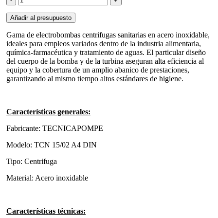
centrífuga
en
Añadir al presupuesto
acero
inoxidable
Gama de electrobombas centrifugas sanitarias en acero inoxidable,
Tecnicapompe
ideales para empleos variados dentro de la industria alimentaria,
cantidad
química-farmacéutica y tratamiento de aguas. El particular diseño
del cuerpo de la bomba y de la turbina aseguran alta eficiencia al
equipo y la cobertura de un amplio abanico de prestaciones,
garantizando al mismo tiempo altos estándares de higiene.
Características generales:
Fabricante: TECNICAPOMPE
Modelo: TCN 15/02 A4 DIN
Tipo: Centrifuga
Material: Acero inoxidable
Características técnicas: