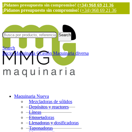
¡Pídanos presupuesto sin compromiso!
(+34) 968 69 21 36
¡Pídanos presupuesto sin compromiso!
(+34) 968 69 21 36
Search
Search
Inicio
Maquinaria Ocasión
Maquinaria diversa
Maquinaria Nueva
Mezcladoras de sólidos
Depósitos y reactores
Líneas
Etiquetadoras
Llenadoras y dosificadoras
Taponadoras