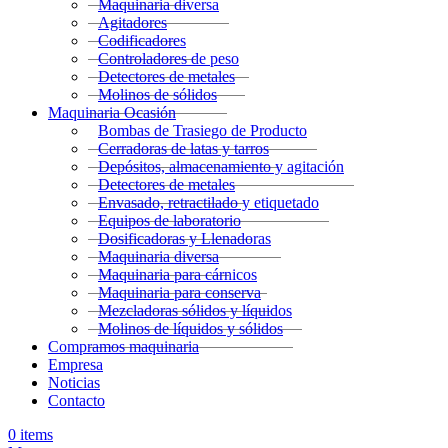
Maquinaria diversa
Agitadores
Codificadores
Controladores de peso
Detectores de metales
Molinos de sólidos
Maquinaria Ocasión
Bombas de Trasiego de Producto
Cerradoras de latas y tarros
Depósitos, almacenamiento y agitación
Detectores de metales
Envasado, retractilado y etiquetado
Equipos de laboratorio
Dosificadoras y Llenadoras
Maquinaria diversa
Maquinaria para cárnicos
Maquinaria para conserva
Mezcladoras sólidos y líquidos
Molinos de líquidos y sólidos
Compramos maquinaria
Empresa
Noticias
Contacto
0
items