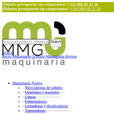
¡Pídanos presupuesto sin compromiso!
(+34) 968 69 21 36
¡Pídanos presupuesto sin compromiso!
(+34) 968 69 21 36
Search
Search
Inicio
Maquinaria Ocasión
Maquinaria diversa
Maquinaria Nueva
Mezcladoras de sólidos
Depósitos y reactores
Líneas
Etiquetadoras
Llenadoras y dosificadoras
Taponadoras