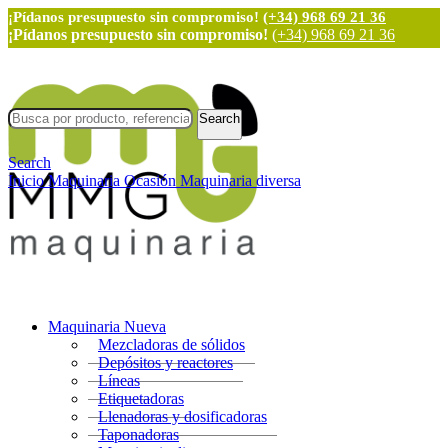
¡Pídanos presupuesto sin compromiso!
(+34) 968 69 21 36
¡Pídanos presupuesto sin compromiso!
(+34) 968 69 21 36
Search
Search
Inicio
Maquinaria Ocasión
Maquinaria diversa
Maquinaria Nueva
Mezcladoras de sólidos
Depósitos y reactores
Líneas
Etiquetadoras
Llenadoras y dosificadoras
Taponadoras