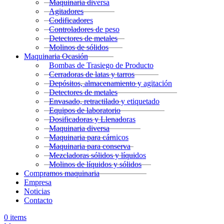
Maquinaria diversa
Agitadores
Codificadores
Controladores de peso
Detectores de metales
Molinos de sólidos
Maquinaria Ocasión
Bombas de Trasiego de Producto
Cerradoras de latas y tarros
Depósitos, almacenamiento y agitación
Detectores de metales
Envasado, retractilado y etiquetado
Equipos de laboratorio
Dosificadoras y Llenadoras
Maquinaria diversa
Maquinaria para cárnicos
Maquinaria para conserva
Mezcladoras sólidos y líquidos
Molinos de líquidos y sólidos
Compramos maquinaria
Empresa
Noticias
Contacto
0
items