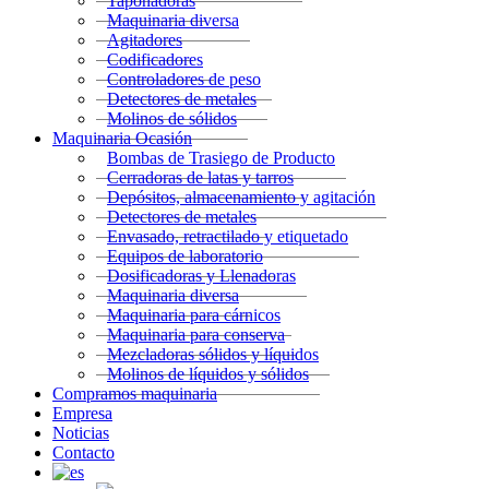
Taponadoras
Maquinaria diversa
Agitadores
Codificadores
Controladores de peso
Detectores de metales
Molinos de sólidos
Maquinaria Ocasión
Bombas de Trasiego de Producto
Cerradoras de latas y tarros
Depósitos, almacenamiento y agitación
Detectores de metales
Envasado, retractilado y etiquetado
Equipos de laboratorio
Dosificadoras y Llenadoras
Maquinaria diversa
Maquinaria para cárnicos
Maquinaria para conserva
Mezcladoras sólidos y líquidos
Molinos de líquidos y sólidos
Compramos maquinaria
Empresa
Noticias
Contacto