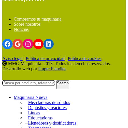
Compramos tu maquinaria
Sobre nosotros
Noticias
Facebook
Google
Instagram
YouTube
LinkedIn
Aviso legal
|
Política de privacidad
|
Política de cookies
MMG Maquinaria. 2013. Todos los derechos reservados.
Desarrollo web por
Upper Estudios
Search
Maquinaria Nueva
Mezcladoras de sólidos
Depósitos y reactores
Líneas
Etiquetadoras
Llenadoras y dosificadoras