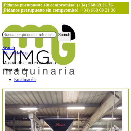
¡Pídanos presupuesto sin compromiso!
(+34) 968 69 21 36
¡Pídanos presupuesto sin compromiso!
(+34) 968 69 21 36
Search
Search
Inicio
Marcas
Mostrando el único resultado
Disponibilidad
En almacén
Maquinaria Nueva
Mezcladoras de sólidos
Depósitos y reactores
Líneas
Etiquetadoras
Llenadoras y dosificadoras
Taponadoras